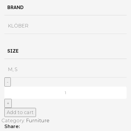
BRAND
KLÖBER
SIZE
M, S
Add to cart
Category:
Furniture
Share: