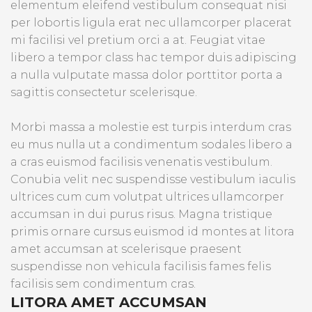
elementum eleifend vestibulum consequat nisi
per lobortis ligula erat nec ullamcorper placerat
mi facilisi vel pretium orci a at. Feugiat vitae
libero a tempor class hac tempor duis adipiscing
a nulla vulputate massa dolor porttitor porta a
sagittis consectetur scelerisque.
Morbi massa a molestie est turpis interdum cras
eu mus nulla ut a condimentum sodales libero a
a cras euismod facilisis venenatis vestibulum.
Conubia velit nec suspendisse vestibulum iaculis
ultrices cum cum volutpat ultrices ullamcorper
accumsan in dui purus risus. Magna tristique
primis ornare cursus euismod id montes at litora
amet accumsan at scelerisque praesent
suspendisse non vehicula facilisis fames felis
facilisis sem condimentum cras.
LITORA AMET ACCUMSAN