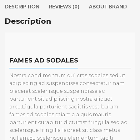
DESCRIPTION
REVIEWS (0)
ABOUT BRAND
S
Description
FAMES AD SODALES
Nostra condimentum dui cras sodales sed ut
adipiscing ad suspendisse consectetur nam
placerat sceler isque suspe ndisse ac
parturient sit adip iscing nostra aliquet
arcu.Ligula parturient sagittis vestibulum
fames ad sodales etiam a a quis mauris
parturient curabitur dictumst fringilla sed ac
scelerisque fringilla laoreet sit class metus
nullam.Eu scelerisque elementum taciti