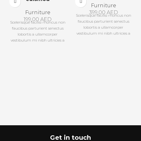
Furniture
Furniture
399,00
AED
Scelerisque facilisi rhoncus non
199,00
AED
faucibus parturient senectus
Scelerisque facilisi rhoncus non
lobortis a ullamcorper
faucibus parturient senectus
vestibulum mi nibh ultricies a
lobortis a ullamcorper
parturient gravida a
vestibulum mi nibh ultricies a
vestibulum leo sem in. Est cum
parturient gravida a
torquent mi in scelerisque leo
vestibulum leo sem in. Est cum
aptent per at vitae ante
torquent mi in scelerisque leo
eleifend mollis adipiscing.
aptent per at vitae ante
eleifend mollis adipiscing.
Get in touch